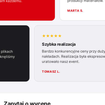
produkcji materiałów.
m każdemu.
MARTA S.
★★★★★
a
Szybka realizacja
Bardzo konkurencyjne ceny przy d
 w plikach
nakładach. Realizacja była ekspre
uniknęliśmy
uratowało nasz event.
TOMASZ L.
Zapytaj o wycenę